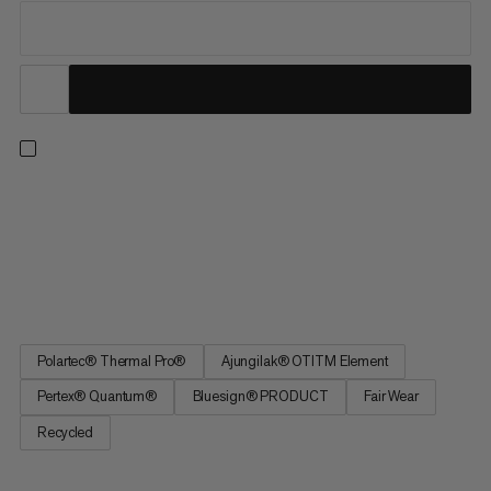
Quando il mondo della montagna ti chiama: con la giacca
Innominata ML Hybrid, sei pronto per la tua prossima escursione
attraverso paesaggi accidentati o intorno a laghi blu. La giacca
è una combinazione di isolamento e strato intermedio -
perfetta per le transizioni o come strato isolante nelle...
Polartec® Thermal Pro®
Ajungilak® OTITM Element
Pertex® Quantum®
Bluesign® PRODUCT
Fair Wear
Recycled