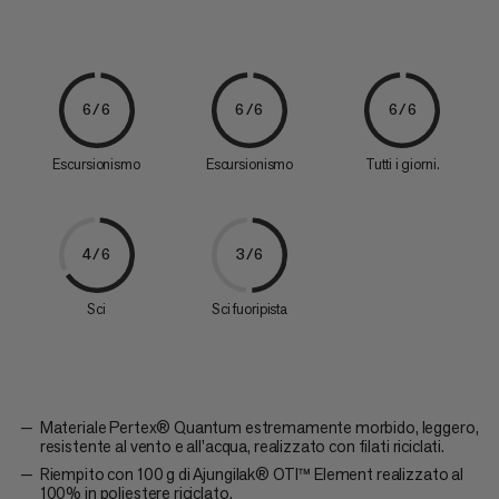
6/6
6/6
6/6
Escursionismo
Escursionismo
Tutti i giorni.
4/6
3/6
Sci
Sci fuoripista
Materiale Pertex® Quantum estremamente morbido, leggero,
resistente al vento e all'acqua, realizzato con filati riciclati.
Riempito con 100 g di Ajungilak® OTI™ Element realizzato al
100% in poliestere riciclato.