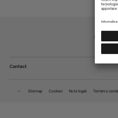
Negozio
Contact
—
Sitemap
Cookies
Note legali
Termini e condi