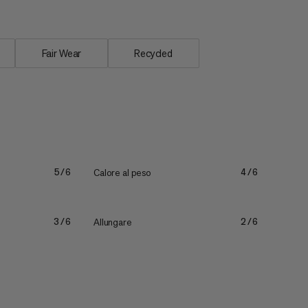
Fair Wear
Recycled
Calore al peso
5/6
4/6
Allungare
3/6
2/6