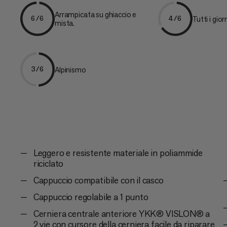
Arrampicata su ghiaccio e
Tutti i giorn
6/6
4/6
mista.
Alpinismo
3/6
Leggero e resistente materiale in poliammide
riciclato
Cappuccio compatibile con il casco
Cappuccio regolabile a 1 punto
Cerniera centrale anteriore YKK® VISLON® a
2 vie con cursore della cerniera facile da riparare