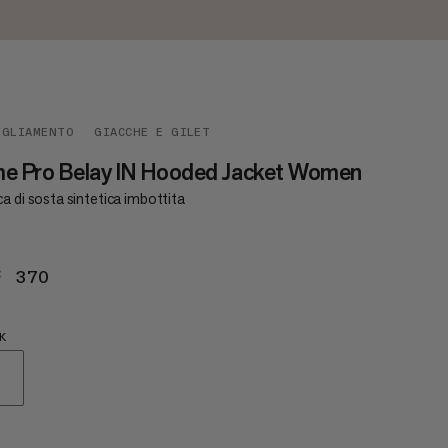
IGLIAMENTO
GIACCHE E GILET
e Pro Belay IN Hooded Jacket Women
a di sosta sintetica imbottita
F 370
CHF 370
K