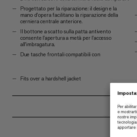
Progettato per la riparazione: il design e la
mano d'opera facilitano la riparazione della
cerniera centrale anteriore.
Il bottone a scatto sulla patta antivento
consente l'apertura a metà per l'accesso
all'imbragatura.
Due tasche frontali compatibili con
Fits over a hardshell jacket