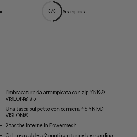
i.
Arrampicata
3/6
l'imbracatura da arrampicata con zip YKK®
VISLON® #5
Una tasca sul petto con cerniera #5 YKK®
VISLON®
2 tasche interne in Powermesh
Orlo regolabile a 2 punti con tunnel per cordino