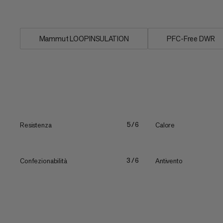
per il ghetta...
Mammut LOOPINSULATION
PFC-Free DWR
Resistenza
Calore
5/6
Confezionabilità
Antivento
3/6