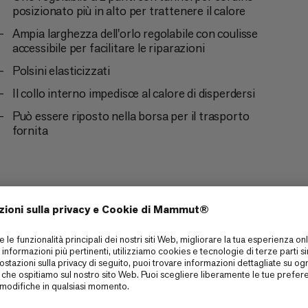
posizionato più in alto per trattenere il calore
Ampia larghezza dell'orlo regolabile con coulisse
accessibile per facilitare le riparazioni
Polsini elasticizzati
Il collo interno impedisce al calore di disperdersi
Può essere riposto nella borsa per il trasporto
fornita