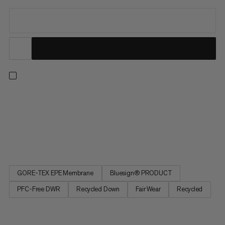
Un design 3-in-1 per ogni tipo di clima - sia in montagna che
fuori. Una giacca interna leggera offre calore affidabile con
piume riciclate. Uno strato esterno antivento e impermeabile
con tessuto GORE-TEX a 2 strati con membrana ePE senza
PFC offre una protezione eccezionale in condizioni di...
GORE-TEX EPE Membrane
Bluesign® PRODUCT
PFC-Free DWR
Recycled Down
Fair Wear
Recycled