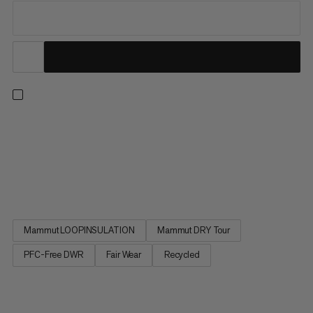
Un alleato versatile sui sentieri, questa giacca 3-in-1 combina un
guscio rigido impermeabile Mammut DRY a 2,5 strati con una
giacca isolante leggera per una protezione completa dalle
intemperie e la massima adattabilità. Dotata di due tasche,
aperture di ventilazione sotto le ascelle e un cappuccio...
Mammut LOOPINSULATION
Mammut DRY Tour
PFC-Free DWR
Fair Wear
Recycled