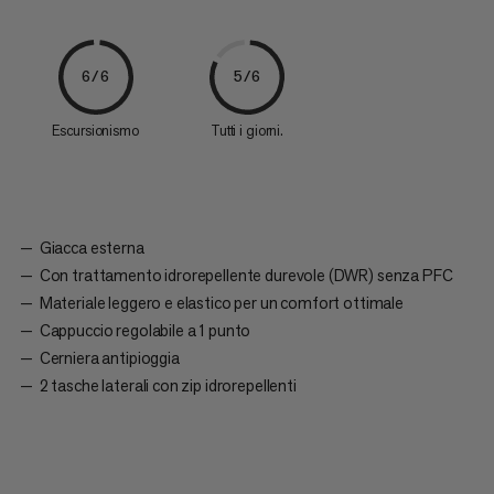
6/6
5/6
Escursionismo
Tutti i giorni.
Giacca esterna
Con trattamento idrorepellente durevole (DWR) senza PFC
Materiale leggero e elastico per un comfort ottimale
Cappuccio regolabile a 1 punto
Cerniera antipioggia
2 tasche laterali con zip idrorepellenti