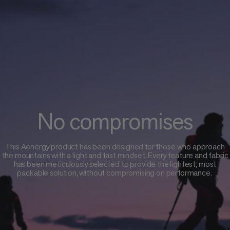
No compromises
This Aenergy product has been designed for those who approach
the mountains with a light and fast mindset. Every feature and fabric
has been meticulously selected to provide the lightest, most
packable solution, without compromising on performance.