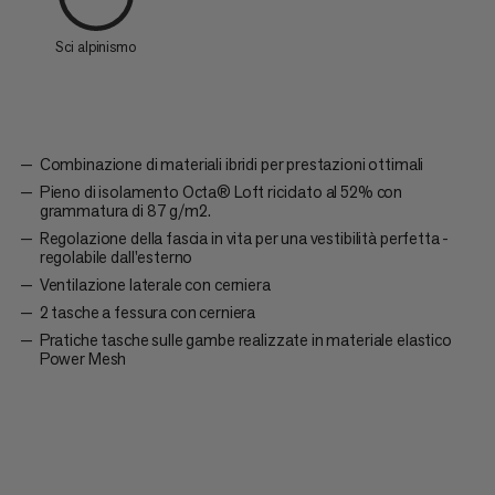
Sci alpinismo
Combinazione di materiali ibridi per prestazioni ottimali
Pieno di isolamento Octa® Loft riciclato al 52% con
grammatura di 87 g/m2.
Regolazione della fascia in vita per una vestibilità perfetta -
regolabile dall'esterno
Ventilazione laterale con cerniera
2 tasche a fessura con cerniera
Pratiche tasche sulle gambe realizzate in materiale elastico
Power Mesh