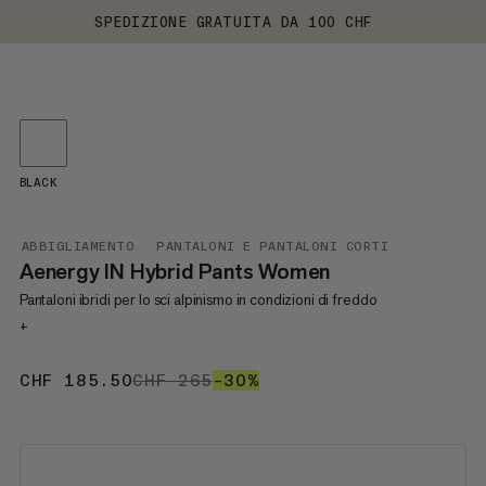
SPEDIZIONE GRATUITA DA 100 CHF
BLACK
ABBIGLIAMENTO
PANTALONI E PANTALONI CORTI
Aenergy IN Hybrid Pants Women
Pantaloni ibridi per lo sci alpinismo in condizioni di freddo
+
CHF 185.50
CHF 185.50
CHF 265
CHF 265
–30%
30%