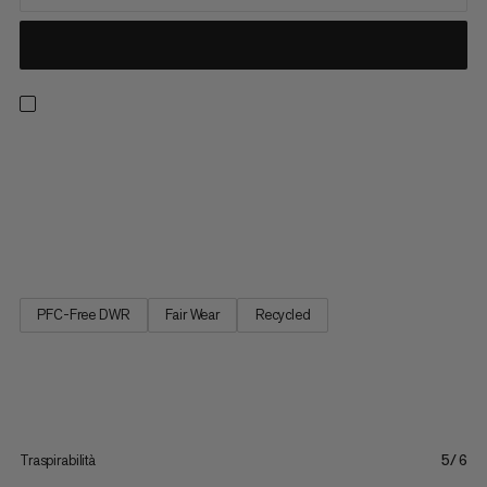
I pantaloni Aenergy sono un ibrido leggero specificamente
progettato per lo sci alpinismo in condizioni di freddo. Sono
concepiti per attività in montagna che richiedono il giusto
equilibrio tra calore e traspirabilità. E la speciale fodera Octa è
composta per il 52% da materiali riciclati nella...
PFC-Free DWR
Fair Wear
Recycled
Traspirabilità
5/6