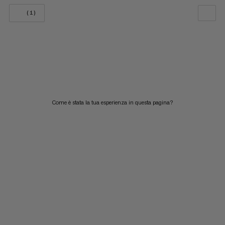
(1)
LA NOSTRA RACCOMANDAZIONE
PREZZO BASSO AD ALTO
PREZZO ALTO A BASSO
COSA C'È DI NUOVO
Come è stata la tua esperienza in questa pagina?
VALUTAZIONE