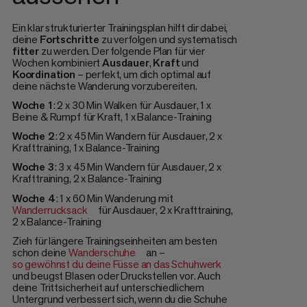
Ein klar strukturierter Trainingsplan hilft dir dabei,
deine
Fortschritte
zu verfolgen und systematisch
fitter
zu werden. Der folgende Plan für vier
Wochen kombiniert
Ausdauer
,
Kraft
und
Koordination
– perfekt, um dich optimal auf
deine nächste Wanderung vorzubereiten.
Woche 1
: 2 x 30 Min Walken für Ausdauer, 1 x
Beine & Rumpf für Kraft, 1 x Balance-Training
Woche 2
: 2 x 45 Min Wandern für Ausdauer, 2 x
Krafttraining, 1 x Balance-Training
Woche 3
: 3 x 45 Min Wandern für Ausdauer, 2 x
Krafttraining, 2 x Balance-Training
Woche 4
: 1 x 60 Min Wanderung mit
Wanderrucksack
für Ausdauer, 2 x Krafttraining,
2 x Balance-Training
Zieh für längere Trainingseinheiten am besten
schon deine
Wanderschuhe
an –
so gewöhnst du deine Füsse an das Schuhwerk
und beugst Blasen oder Druckstellen vor. Auch
deine Trittsicherheit auf unterschiedlichem
Untergrund verbessert sich, wenn du die Schuhe