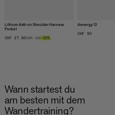
Lithium Add-on Shoulder Harness
Aenergy 12
Pocket
CHF 90
CHF 90
CHF 17.50
CHF 17.50
CHF 25
CHF 25
–30%
30%
Wann startest du
am besten mit dem
Wandertraining?