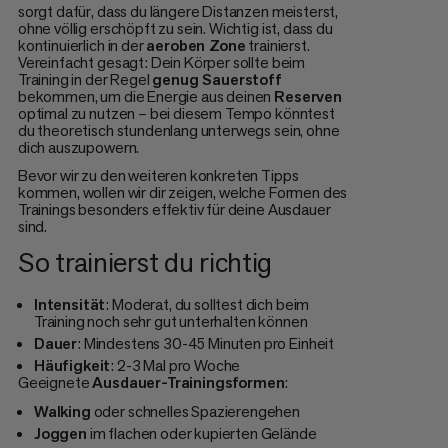
sorgt dafür, dass du längere Distanzen meisterst,
ohne völlig erschöpft zu sein. Wichtig ist, dass du
kontinuierlich in der
aeroben Zone
trainierst.
Vereinfacht gesagt: Dein Körper sollte beim
Training in der Regel
genug Sauerstoff
bekommen, um die Energie aus deinen
Reserven
optimal zu nutzen – bei diesem Tempo könntest
du theoretisch stundenlang unterwegs sein, ohne
dich auszupowern.
Bevor wir zu den weiteren konkreten Tipps
kommen, wollen wir dir zeigen, welche Formen des
Trainings besonders effektiv für deine Ausdauer
sind.
So trainierst du richtig
Intensität
: Moderat, du solltest dich beim
Training noch sehr gut unterhalten können
Dauer
: Mindestens 30-45 Minuten pro Einheit
Häufigkeit
: 2-3 Mal pro Woche
Geeignete
Ausdauer-Trainingsformen
:
Walking
oder schnelles Spazierengehen
Joggen
im flachen oder kupierten Gelände