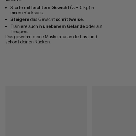
Starte mit
leichtem
Gewicht
(z. B. 5 kg) in
einem Rucksack.
Steigere
das Gewicht
schrittweise
.
Trainiere auch in
unebenem
Gelände
oder auf
Treppen.
Das gewöhnt deine Muskulatur an die Last und
schont deinen Rücken.