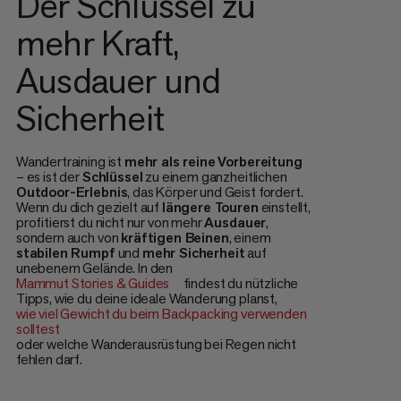
Der Schlüssel zu
mehr Kraft,
Ausdauer und
Sicherheit
Wandertraining ist
mehr als reine
Vorbereitung
– es ist der
Schlüssel
zu einem ganzheitlichen
Outdoor-Erlebnis
, das Körper und Geist fordert.
Wenn du dich gezielt auf
längere Touren
einstellt,
profitierst du nicht nur von mehr
Ausdauer
,
sondern auch von
kräftigen Beinen
, einem
stabilen Rumpf
und
mehr Sicherheit
auf
unebenem Gelände. In den
Mammut Stories & Guides
findest du nützliche
Tipps, wie du deine ideale Wanderung planst,
wie viel Gewicht du beim Backpacking verwenden
solltest
oder welche Wanderausrüstung bei Regen nicht
fehlen darf.