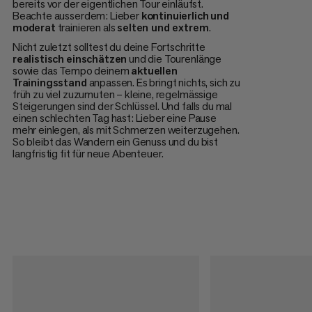
bereits vor der eigentlichen Tour einläufst.
Beachte ausserdem: Lieber
kontinuierlich
und
moderat
trainieren als
selten und extrem
.
Nicht zuletzt solltest du deine Fortschritte
realistisch
einschätzen
und die Tourenlänge
sowie das Tempo deinem
aktuellen
Trainingsstand
anpassen. Es bringt nichts, sich zu
früh zu viel zuzumuten – kleine, regelmässige
Steigerungen sind der Schlüssel. Und falls du mal
einen schlechten Tag hast: Lieber eine Pause
mehr einlegen, als mit Schmerzen weiterzugehen.
So bleibt das Wandern ein Genuss und du bist
langfristig fit für neue Abenteuer.