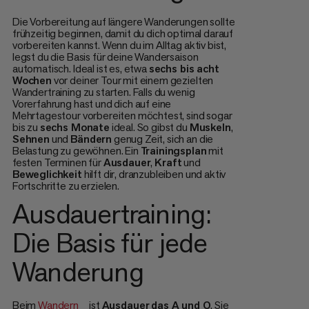
Die Vorbereitung auf längere Wanderungen sollte
frühzeitig beginnen, damit du dich optimal darauf
vorbereiten kannst. Wenn du im Alltag aktiv bist,
legst du die Basis für deine Wandersaison
automatisch. Ideal ist es, etwa
sechs bis acht
Wochen
vor deiner Tour mit einem gezielten
Wandertraining zu starten. Falls du wenig
Vorerfahrung hast und dich auf eine
Mehrtagestour vorbereiten möchtest, sind sogar
bis zu
sechs Monate
ideal. So gibst du
Muskeln
,
Sehnen
und
Bändern
genug Zeit, sich an die
Belastung zu gewöhnen. Ein
Trainingsplan
mit
festen Terminen für
Ausdauer
,
Kraft
und
Beweglichkeit
hilft dir, dranzubleiben und aktiv
Fortschritte zu erzielen.
Ausdauertraining:
Die Basis für jede
Wanderung
Beim
Wandern
ist
Ausdauer
das A und O
. Sie