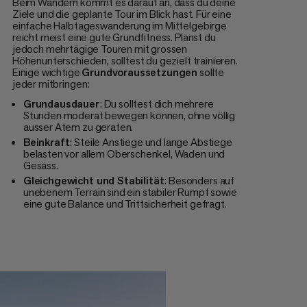
Beim Wandern kommt es darauf an, dass du deine
Ziele und die geplante Tour im Blick hast. Für eine
einfache Halbtageswanderung im Mittelgebirge
reicht meist eine gute Grundfitness. Planst du
jedoch mehrtägige Touren mit grossen
Höhenunterschieden, solltest du gezielt trainieren.
Einige wichtige
Grundvoraussetzungen
sollte
jeder mitbringen:
Grundausdauer
: Du solltest dich mehrere
Stunden moderat bewegen können, ohne völlig
ausser Atem zu geraten.
Beinkraft
: Steile Anstiege und lange Abstiege
belasten vor allem Oberschenkel, Waden und
Gesäss.
Gleichgewicht und Stabilität
: Besonders auf
unebenem Terrain sind ein stabiler Rumpf sowie
eine gute Balance und Trittsicherheit gefragt.