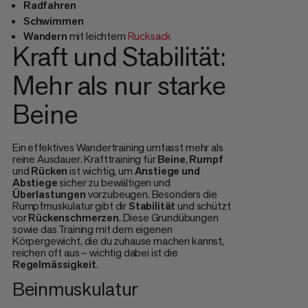
Radfahren
Schwimmen
Wandern
mit leichtem
Rucksack
Kraft und Stabilität:
Mehr als nur starke
Beine
Ein effektives Wandertraining umfasst mehr als
reine Ausdauer. Krafttraining für
Beine
,
Rumpf
und
Rücken
ist wichtig, um
Anstiege
und
Abstiege
sicher zu bewältigen und
Überlastungen
vorzubeugen. Besonders die
Rumpfmuskulatur gibt dir
Stabilität
und schützt
vor
Rückenschmerzen
. Diese Grundübungen
sowie das Training mit dem eigenen
Körpergewicht, die du zuhause machen kannst,
reichen oft aus – wichtig dabei ist die
Regelmässigkeit
.
Beinmuskulatur