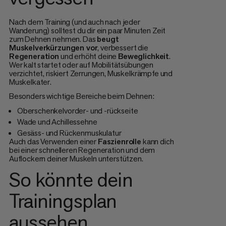
Nach dem Training (und auch nach jeder
Wanderung) solltest du dir ein paar Minuten Zeit
zum Dehnen nehmen. Das
beugt
Muskelverkürzungen vor
, verbessert die
Regeneration
und erhöht deine
Beweglichkeit
.
Wer kalt startet oder auf Mobilitätsübungen
verzichtet, riskiert Zerrungen, Muskelkrämpfe und
Muskelkater.
Besonders wichtige Bereiche beim Dehnen:
Oberschenkelvorder- und -rückseite
Wade und Achillessehne
Gesäss- und Rückenmuskulatur
Auch das Verwenden einer
Faszienrolle
kann dich
bei einer schnelleren Regeneration und dem
Auflockern deiner Muskeln unterstützen.
So könnte dein
Trainingsplan
aussehen