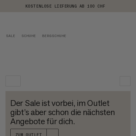
KOSTENLOSE LIEFERUNG AB 100 CHF
SALE
SCHUHE
BERGSCHUHE
UNSERE EMPFEHLUNG
Der Sale ist vorbei, im Outlet
NIEDRIGSTER PREIS
gibt’s aber schon die nächsten
Angebote für dich.
HÖCHSTER PREIS
NEUHEITEN
ZUM OUTLET