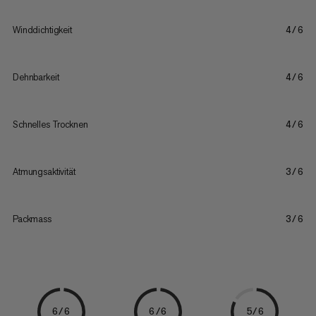
Winddichtigkeit
4/6
Dehnbarkeit
4/6
Schnelles Trocknen
4/6
Atmungsaktivität
3/6
Packmass
3/6
6/6
6/6
5/6