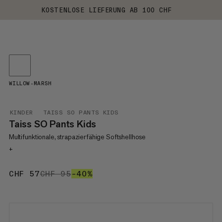
KOSTENLOSE LIEFERUNG AB 100 CHF
WILLOW-MARSH
KINDER
TAISS SO PANTS KIDS
Taiss SO Pants Kids
Multifunktionale, strapazierfähige Softshellhose
+
CHF 57
CHF 57
CHF 95
CHF 95
–40%
40%