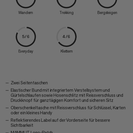
Wandern
Trekking
Bergsteigen
5/6
4/6
Everyday
Klettern
Zwei Seitentaschen
Elastischer Bund mit integriertem Verstellsystem und
Gürtelschlaufen sowie Hosenschlitz mit Reissverschluss und
Druckknopf für ganztägigen Komfort und sicheren Sitz
Oberschenkeltasche mit Reissverschluss für Schlüssel, Karten
oder ein kleines Handy
Reflektierendes Label auf der Vorderseite für bessere
Sichtbarkeit
MAMMUT Logo-Patch