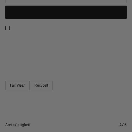
Baumklettern, matschige Wanderwege und Klettersteige –
diese Softshellhose für Kinder ist für wilde Tage in der Natur
gemacht. Sie besteht aus strapazierfähigem, leichtem
Polyamid, damit dein Nachwuchs die freie Natur in absolutem
Komfort geniessen kann. Beim Klettern über Felsen bieten...
Fair Wear
Recycelt
Abriebfestigkeit
4/6