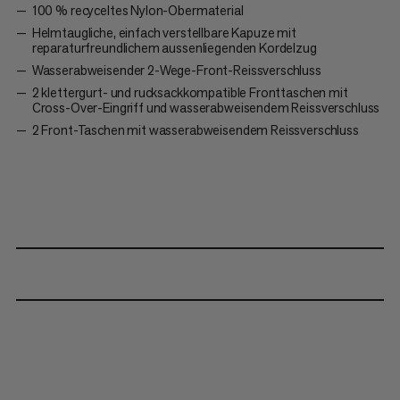
100 % recyceltes Nylon-Obermaterial
Helmtaugliche, einfach verstellbare Kapuze mit
reparaturfreundlichem aussenliegenden Kordelzug
Wasserabweisender 2-Wege-Front-Reissverschluss
2 klettergurt- und rucksackkompatible Fronttaschen mit
Cross-Over-Eingriff und wasserabweisendem Reissverschluss
2 Front-Taschen mit wasserabweisendem Reissverschluss