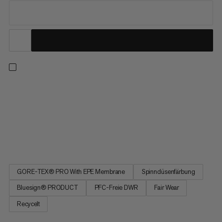
Für anspruchsvolle Bedingungen konzipiert: Das
strapazierfähige 3‑lagige GORE-TEX Pro-Material schützt dich
bei deinen Alpin- und Eiskletterabenteuern vor Wind und
Nässe. Belüftungsöffnungen im Achselbereich und die
sportliche Passform sorgen dabei für kühlen Komfort bei
maximaler Bewegungsfreiheit...
GORE-TEX® PRO With EPE Membrane
Spinndüsenfärbung
Bluesign® PRODUCT
PFC-Freie DWR
Fair Wear
Recycelt