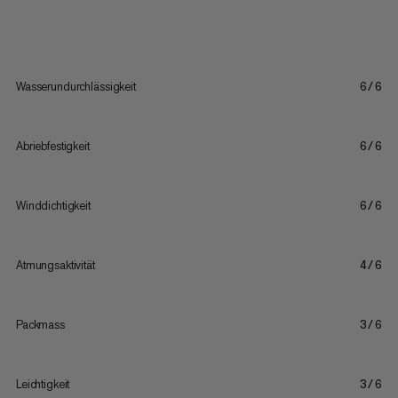
Wasserundurchlässigkeit
6/6
Abriebfestigkeit
6/6
Winddichtigkeit
6/6
Atmungsaktivität
4/6
Packmass
3/6
Leichtigkeit
3/6