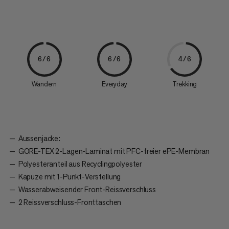
6/6
6/6
4/6
Wandern
Everyday
Trekking
Aussenjacke:
GORE-TEX 2-Lagen-Laminat mit PFC-freier ePE-Membran
Polyesteranteil aus Recyclingpolyester
Kapuze mit 1-Punkt-Verstellung
Wasserabweisender Front-Reissverschluss
2 Reissverschluss-Fronttaschen