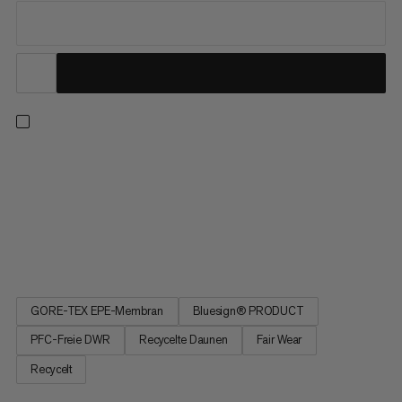
3-in-1-Design für jede Witterung: Ob auf dem Gipfel oder im
Tal, die leichte Innenjacke mit recycelten Daunen hält dich
zuverlässig warm, während die wind- und wasserdichte
Aussenjacke aus 2‑lagigem GORE-TEX-Material mit PFC-freier
ePE-Membran herausragenden Schutz vor Kälte, Nässe und
Wind bietet....
GORE-TEX EPE-Membran
Bluesign® PRODUCT
PFC-Freie DWR
Recycelte Daunen
Fair Wear
Recycelt