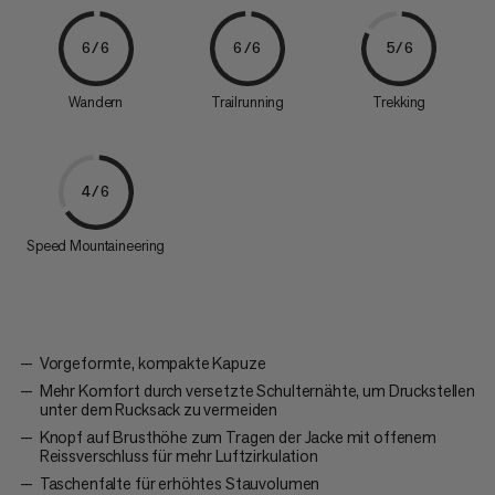
6/6
6/6
5/6
Wandern
Trailrunning
Trekking
4/6
Speed Mountaineering
Vorgeformte, kompakte Kapuze
Mehr Komfort durch versetzte Schulternähte, um Druckstellen
unter dem Rucksack zu vermeiden
Knopf auf Brusthöhe zum Tragen der Jacke mit offenem
Reissverschluss für mehr Luftzirkulation
Taschenfalte für erhöhtes Stauvolumen