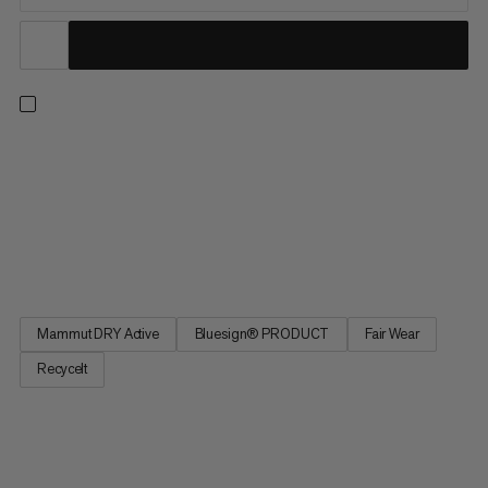
Eine superleichte, wasserdichte Hardshelljacke für schnelle
Wanderungen. Dank der 2,5-Lagen-Konstruktion mit Mammut
Dry-Active-Technologie schützt diese Jacke zuverlässig vor
Nässe und Wind und wenn du sie gerade nicht brauchst, lässt
sie sich kompakt in der integrierten Brusttasche verstauen.
Mit...
Mammut DRY Active
Bluesign® PRODUCT
Fair Wear
Recycelt