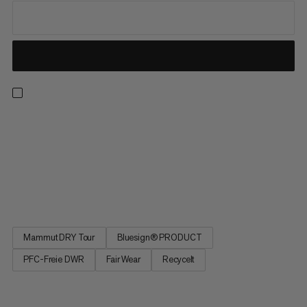
Wanderung geplant, aber Wind und Wetter angesagt? Mit
dieser wasserdichten Hardshelljacke bleibst du von aussen
geschützt und performst dank des atmungsaktiven 3-lagigen
Mammut DRY Tour Laminats weiterhin uneingeschränkt. Ihr
weiches, dehnbares Material trägt sich nicht nur angenehm,
sondern besteht...
Mammut DRY Tour
Bluesign® PRODUCT
PFC-Freie DWR
Fair Wear
Recycelt