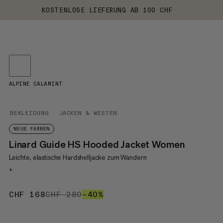
KOSTENLOSE LIEFERUNG AB 100 CHF
ALPINE CALAMINT
BEKLEIDUNG
JACKEN & WESTEN
NEUE FARBEN
Linard Guide HS Hooded Jacket Women
Leichte, elastische Hardshelljacke zum Wandern
+
CHF 168
CHF 168
CHF 280
CHF 280
–40%
40%