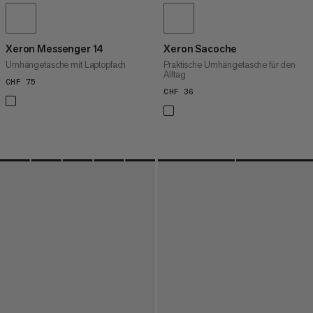
Xeron Messenger 14
Xeron Sacoche
Umhängetasche mit Laptopfach
Praktische Umhängetasche für den
Alltag
CHF 75
CHF 75
CHF 36
CHF 36