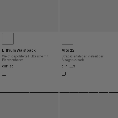
Lithium Waistpack
Alto 22
Weich gepolsterte Hüfttasche mit
Strapazierfähiger, vielseitiger
Flaschenhalter
Alltagsrucksack
CHF 60
CHF 60
CHF 115
CHF 115