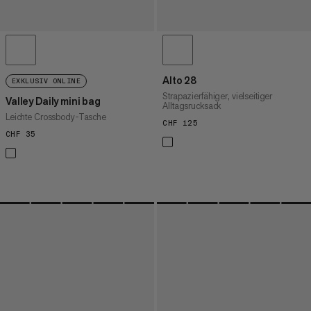
Alto 28
EXKLUSIV ONLINE
Strapazierfähiger, vielseitiger
Valley Daily mini bag
Alltagsrucksack
Leichte Crossbody-Tasche
CHF 125
CHF 125
CHF 35
CHF 35