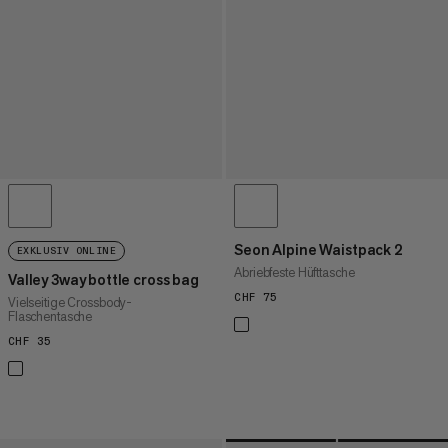
Seon Alpine Waistpack 2
EXKLUSIV ONLINE
Abriebfeste Hüfttasche
Valley 3way bottle cross bag
CHF 75
CHF 75
Vielseitige Crossbody-
Flaschentasche
CHF 35
CHF 35