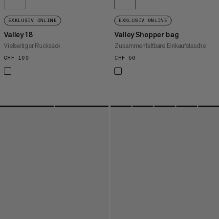
EXKLUSIV ONLINE
EXKLUSIV ONLINE
Valley 18
Valley Shopper bag
Vielseitiger Rucksack
Zusammenfaltbare Einkaufstasche
CHF 100
CHF 100
CHF 50
CHF 50