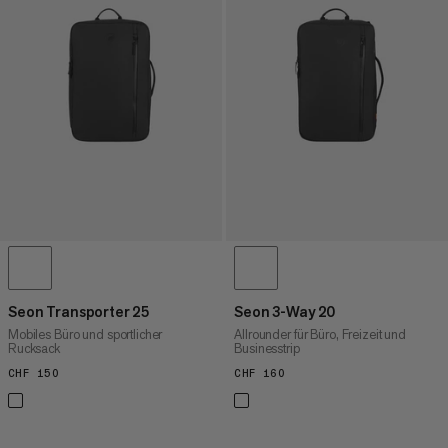
NIEDRIGSTER PREIS
HÖCHSTER PREIS
NEUHEITEN
BEWERTUNG
Seon Transporter 25
Seon 3-Way 20
Mobiles Büro und sportlicher
Allrounder für Büro, Freizeit und
Rucksack
Businesstrip
CHF 150
CHF 150
CHF 160
CHF 160