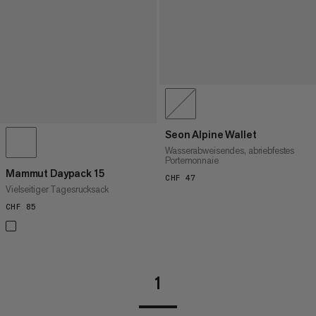
Seon Alpine Wallet
Wasserabweisendes, abriebfestes
Portemonnaie
Mammut Daypack 15
CHF 47
CHF 47
Vielseitiger Tagesrucksack
CHF 85
CHF 85
1