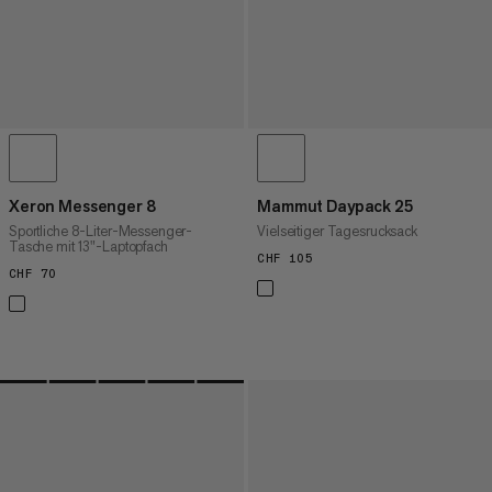
Xeron Messenger 8
Mammut Daypack 25
Sportliche 8-Liter-Messenger-
Vielseitiger Tagesrucksack
Tasche mit 13"-Laptopfach
CHF 105
CHF 105
CHF 70
CHF 70