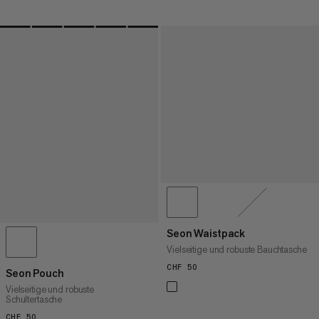
Seon Waistpack
Vielseitige und robuste Bauchtasche
CHF 50
CHF 50
Seon Pouch
Vielseitige und robuste
Schultertasche
CHF 50
CHF 50