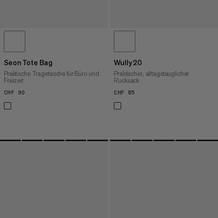
Seon Tote Bag
Wully 20
Praktische Tragetasche für Büro und
Praktischer, alltagstauglicher
Freizeit
Rucksack
CHF 90
CHF 90
CHF 85
CHF 85