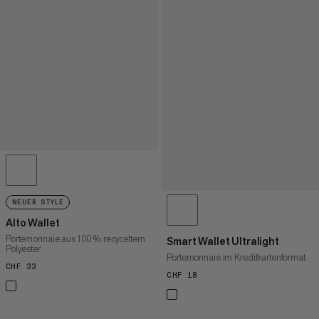
NEUER STYLE
Alto Wallet
Portemonnaie aus 100 % recyceltem
Smart Wallet Ultralight
Polyester
Portemonnaie im Kreditkartenformat
CHF 33
CHF 33
CHF 18
CHF 18