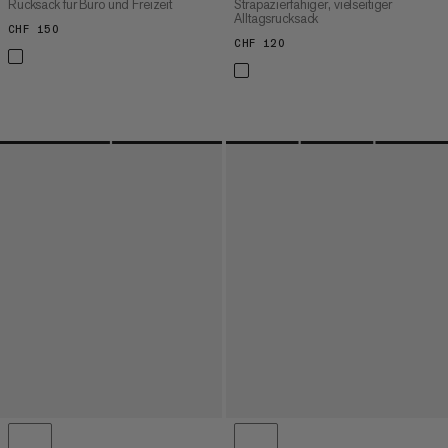
Rucksack für Büro und Freizeit
Strapazierfähiger, vielseitiger
Alltagsrucksack
CHF 150
CHF 150
CHF 120
CHF 120