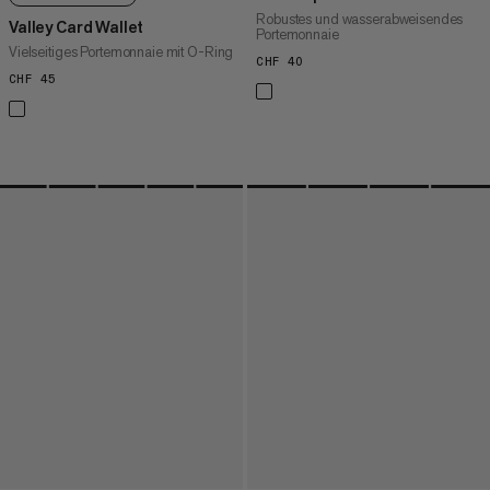
Robustes und wasserabweisendes
Valley Card Wallet
Portemonnaie
Vielseitiges Portemonnaie mit O-Ring
CHF 40
CHF 40
CHF 45
CHF 45