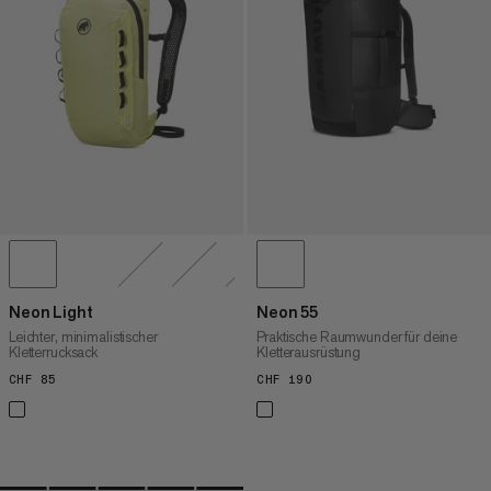
HÖCHSTER PREIS
NEUHEITEN
BEWERTUNG
Neon Light
Neon 55
Leichter, minimalistischer
Praktische Raumwunder für deine
Kletterrucksack
Kletterausrüstung
CHF 85
CHF 85
CHF 190
CHF 190