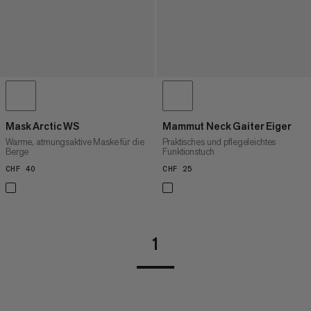
Mask Arctic WS
Mammut Neck Gaiter Eiger
Warme, atmungsaktive Maske für die
Praktisches und pflegeleichtes
Berge
Funktionstuch
CHF 40
CHF 40
CHF 25
CHF 25
1