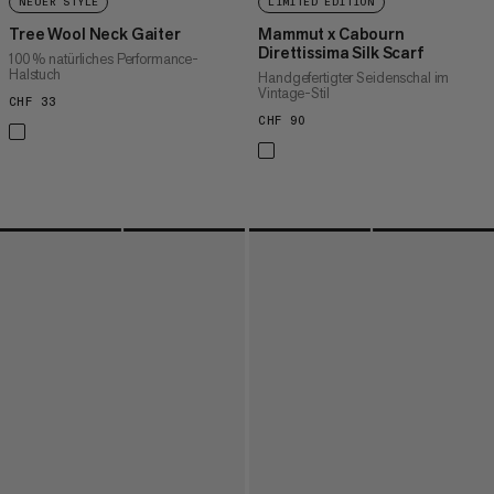
NEUER STYLE
LIMITED EDITION
Tree Wool Neck Gaiter
Mammut x Cabourn
Direttissima Silk Scarf
100 % natürliches Performance-
Halstuch
Handgefertigter Seidenschal im
Vintage-Stil
CHF 33
CHF 33
CHF 90
CHF 90