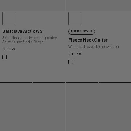
Balaclava Arctic WS
NEUER STYLE
Schnelltrocknende, atmungsaktive
Fleece Neck Gaiter
Sturmhaube für die Berge
Warm and reversible neck gaiter
CHF 50
CHF 50
CHF 40
CHF 40