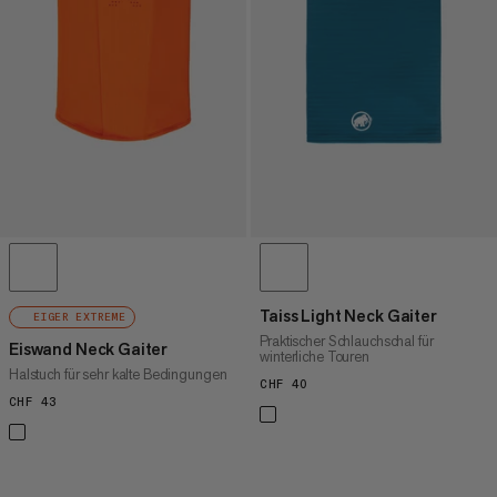
HÖCHSTER PREIS
NEUHEITEN
BEWERTUNG
Taiss Light Neck Gaiter
EIGER EXTREME
Praktischer Schlauchschal für
Eiswand Neck Gaiter
winterliche Touren
Halstuch für sehr kalte Bedingungen
CHF 40
CHF 40
CHF 43
CHF 43