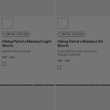
LIMITED EDITION
LIMITED EDITION
Hiking Patrol x Mammut Light
Hiking Patrol x Mammut SO
Shorts
Shorts
Leichte Wandershorts
Entwickelt für anspruchsvolles,
felsiges Gelände
CHF 140
CHF 140
CHF 160
CHF 160