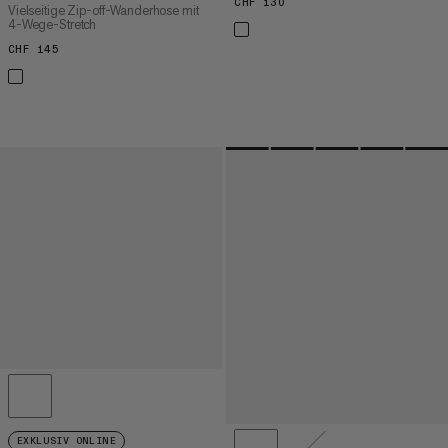
CHF 130
CHF 130
Vielseitige Zip-off-Wanderhose mit
4-Wege-Stretch
CHF 145
CHF 145
EXKLUSIV ONLINE