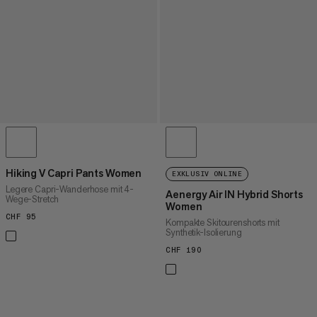
Hiking V Capri Pants Women
EXKLUSIV ONLINE
Legere Capri-Wanderhose mit 4-
Aenergy Air IN Hybrid Shorts
Wege-Stretch
Women
CHF 95
CHF 95
Kompakte Skitourenshorts mit
Synthetik-Isolierung
CHF 190
CHF 190