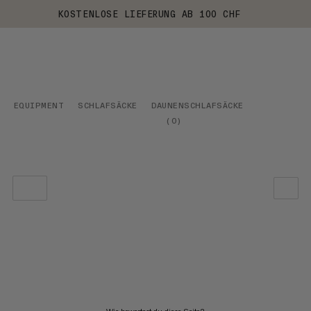
KOSTENLOSE LIEFERUNG AB 100 CHF
EQUIPMENT
SCHLAFSÄCKE
DAUNENSCHLAFSÄCKE
(
0
)
UNSERE EMPFEHLUNG
NIEDRIGSTER PREIS
HÖCHSTER PREIS
NEUHEITEN