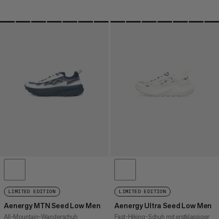
LIMITED EDITION
LIMITED EDITION
Aenergy MTN Seed Low Men
Aenergy Ultra Seed Low Men
All-Mountain-Wanderschuh
Fast-Hiking-Schuh mit erstklassiger