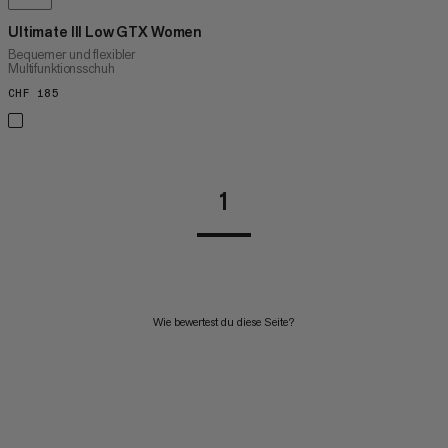
Ultimate III Low GTX Women
Bequemer und flexibler
Multifunktionsschuh
CHF 185
CHF 185
1
Wie bewertest du diese Seite?