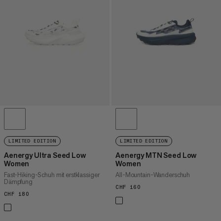
HÖCHSTER PREIS
NEUHEITEN
BEWERTUNG
LIMITED EDITION
LIMITED EDITION
Aenergy Ultra Seed Low
Aenergy MTN Seed Low
Women
Women
Fast-Hiking-Schuh mit erstklassiger
All-Mountain-Wanderschuh
Dämpfung
CHF 160
CHF 160
CHF 180
CHF 180