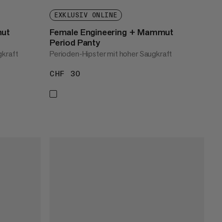
EXKLUSIV ONLINE
mut
Female Engineering + Mammut
Period Panty
gkraft
Perioden-Hipster mit hoher Saugkraft
CHF 30
CHF 30