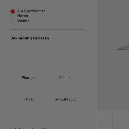
Alle Geschlechter
Herren
Damen
Bekleidung Grössen
XS
(
2
)
S
(
2
)
M
(
2
)
Blau
Grau
(
5
)
(
1
)
L
(
2
)
XL
(
2
)
Rot
Schwarz
(
1
)
(
11
)
5
(
3
)
6
(
3
)