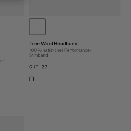
Tree Wool Headband
100 % natürliches Performance-
Stirnband
er-
CHF 27
CHF 27