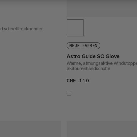
nd schnelltrocknender
33
NEUE FARBEN
Astro Guide SO Glove
Warme, atmungsaktive Windstopp
Skitourenhandschuhe
CHF 110
CHF 110