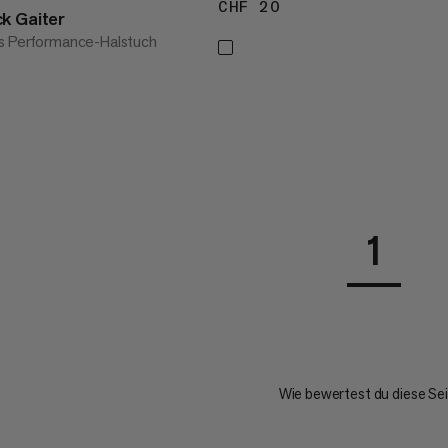
CHF 20
CHF 20
k Gaiter
es Performance-Halstuch
33
1
Wie bewertest du diese Se