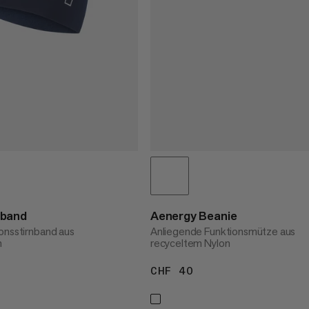
dband
Aenergy Beanie
onsstirnband aus
Anliegende Funktionsmütze aus
n
recyceltem Nylon
30
CHF 40
CHF 40