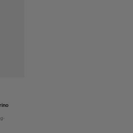
rino
ng-