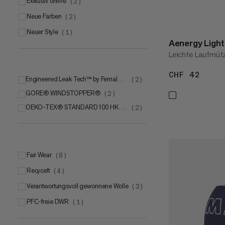
Exklusiv online
(
2
)
7
(
3
)
Neue Farben
(
2
)
8
(
3
)
Neuer Style
(
1
)
Aenergy Light
9
(
3
)
Leichte Laufmüt
CHF 42
CHF 
Engineered Leak Tech™ by Female Engineering
(
2
)
GORE® WINDSTOPPER®
(
2
)
OEKO-TEX® STANDARD 100 HK020 200945 Testex
(
2
)
Fair Wear
(
8
)
Recycelt
(
4
)
Verantwortungsvoll gewonnene Wolle
(
3
)
PFC-freie DWR
(
1
)