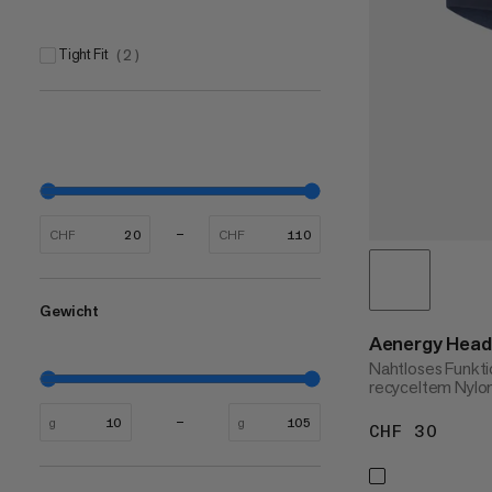
Tight Fit
(
2
)
CHF
CHF
Gewicht
Aenergy Hea
Nahtloses Funkti
recyceltem Nylo
g
g
CHF 30
CHF 