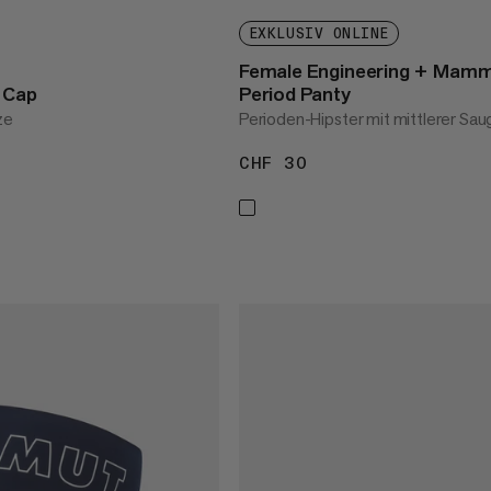
EXKLUSIV ONLINE
Female Engineering + Mam
 Cap
Period Panty
ze
Perioden-Hipster mit mittlerer Sau
42
CHF 30
CHF 30