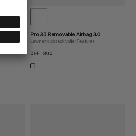
Pro 35 Removable Airbag 3.0
Lawinenrucksack voller Features
CHF 800
CHF 800