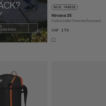
ÄCK?
NEUE FARBEN
Y
Nirvana 28
Funktioneller Freeride Rucksack
KE
UCKSÄCKE
CHF 170
CHF 170