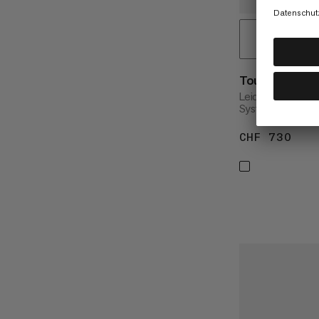
Tour 30 Remov
Leichter Tourenr
System
CHF 730
CHF