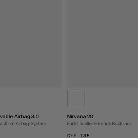
able Airbag 3.0
Nirvana 28
sack mit Airbag-System
Funktioneller Freeride Rucksack
 720
CHF 185
CHF 185