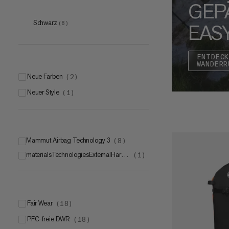
GEP
35 L
(
1
)
Schwarz
EAS
(
8
)
40 L
(
1
)
45 L
(
1
)
ENTDEC
WANDERR
Neue Farben
(
2
)
Neuer Style
(
1
)
Mammut Airbag Technology 3
(
8
)
materialsTechnologiesExternalHardwareAlpride
(
1
)
Fair Wear
(
18
)
PFC-freie DWR
(
18
)