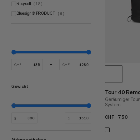
Recycelt
(
18
)
bluesign® PRODUCT
(
9
)
CHF
CHF
Gewicht
Tour 40 Remo
Geräumiger Tour
System
CHF 750
CHF
g
g
Airbag enthalten