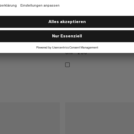
able Airbag 3.0
Trion 50
ucksack mit Airbag-
Wasserabweisender Alpinrucksack
CHF 230
CHF 230
 730