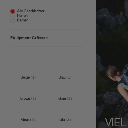
Alle Geschlechter
Herren
Damen
Equipment Grössen
18 L
(
3
)
22 L
(
2
)
28 L
(
3
)
Beige
Blau
(
2
)
(
1
)
50 L
(
1
)
Brown
Grau
(
2
)
(
2
)
20 L
(
1
)
VIEL
28 L
(
1
)
Grün
Lila
(
4
)
(
3
)
30 L
(
2
)