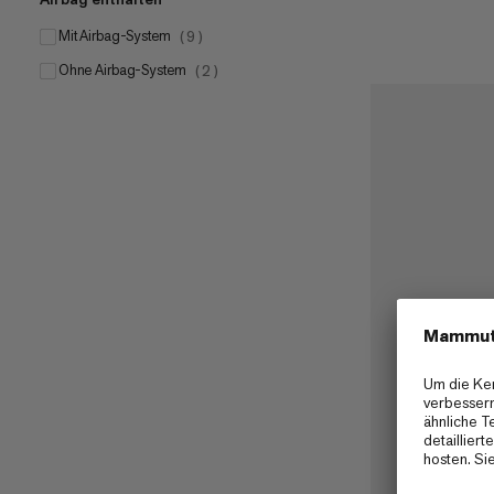
Mit Airbag-System
(
9
)
Ohne Airbag-System
(
2
)