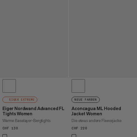
EIGER EXTREME
NEUE FARBEN
Eiger Nordwand Advanced FL
Aconcagua ML Hooded
Tights Women
Jacket Women
Warme Baselayer-Bergtights
Die etwas andere Fleecejacke
CHF 130
CHF 130
CHF 220
CHF 220