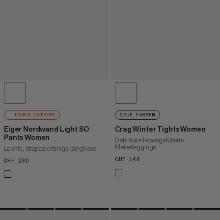
EIGER EXTREME
NEUE FARBEN
Eiger Nordwand Light SO
Crag Winter Tights Women
Pants Women
Dehnbare fleecegefütterte
Kletterleggings
Leichte, strapazierfähige Berghose
CHF 140
CHF 140
CHF 230
CHF 230