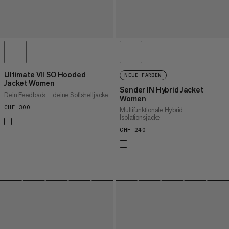
Ultimate VII SO Hooded
NEUE FARBEN
Jacket Women
Sender IN Hybrid Jacket
Dein Feedback – deine Softshelljacke
Women
CHF 300
CHF 300
Multifunktionale Hybrid-
Isolationsjacke
CHF 240
CHF 240