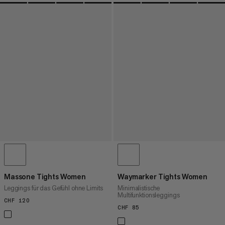
Massone Tights Women
Waymarker Tights Women
Leggings für das Gefühl ohne Limits
Minimalistische
Multifunktionsleggings
CHF 120
CHF 120
CHF 85
CHF 85