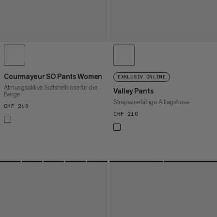
Courmayeur SO Pants Women
EXKLUSIV ONLINE
Atmungsaktive Softshellhose für die
Valley Pants
Berge
Strapazierfähige Alltagshose
CHF 210
CHF 210
CHF 210
CHF 210