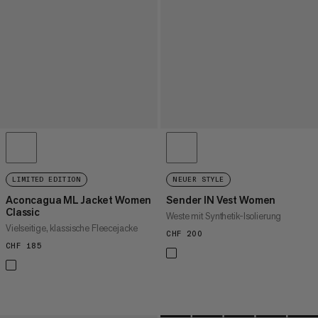
LIMITED EDITION
NEUER STYLE
Aconcagua ML Jacket Women
Sender IN Vest Women
Classic
Weste mit Synthetik-Isolierung
Vielseitige, klassische Fleecejacke
CHF 200
CHF 200
CHF 185
CHF 185