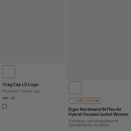
Crag Cap LO Logo
Klassische Trucker Cap
CHF 37
CHF 37
EIGER EXTREME
Eiger Nordwand IN Flex Air
Hybrid Hooded Jacket Women
Vielseitige, wärmeregulierende
Hybridjacke für die Berge