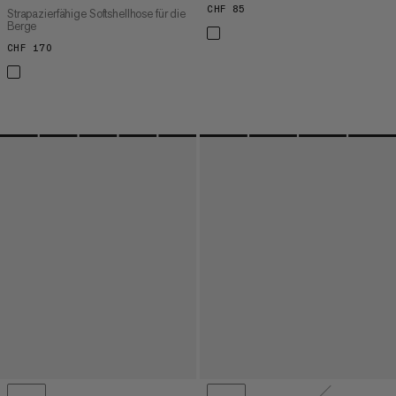
CHF 85
CHF 85
Strapazierfähige Softshellhose für die
Berge
CHF 170
CHF 170