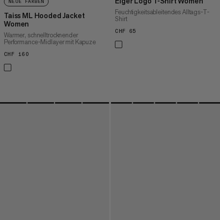
Eiger Logo T-Shirt Women
NEUE FARBEN
Feuchtigkeitsableitendes Alltags-T-
Taiss ML Hooded Jacket
Shirt
Women
CHF 65
CHF 65
Warmer, schnelltrocknender
Performance-Midlayer mit Kapuze
CHF 160
CHF 160