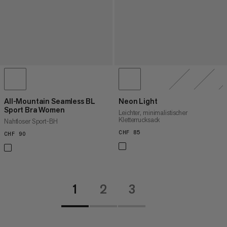
All-Mountain Seamless BL
Neon Light
Sport Bra Women
Leichter, minimalistischer
Kletterrucksack
Nahtloser Sport-BH
CHF 85
CHF 85
CHF 90
CHF 90
1
2
3