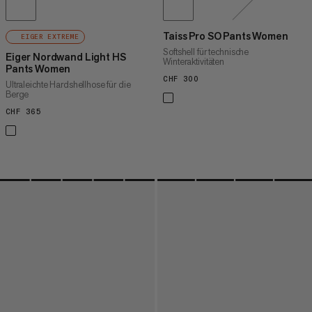
Taiss Pro SO Pants Women
EIGER EXTREME
Softshell für technische
Eiger Nordwand Light HS
Winteraktivitäten
Pants Women
CHF 300
CHF 300
Ultraleichte Hardshellhose für die
Berge
CHF 365
CHF 365