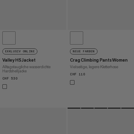
EXKLUSIV ONLINE
NEUE FARBEN
Valley HS Jacket
Crag Climbing Pants Women
Alltagstaugliche wasserdichte
Vielseitige, legere Kletterhose
Hardshelljacke
CHF 110
CHF 110
CHF 530
CHF 530