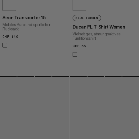
Seon Transporter 15
NEUE FARBEN
Mobiles Büro und sportlicher
Ducan FL T-Shirt Women
Rucksack
Vielseitiges, atmungsaktives
CHF 140
CHF 140
Funktionsshirt
CHF 55
CHF 55