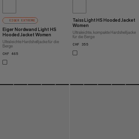
Taiss Light HS Hooded Jacket
EIGER EXTREME
Women
Eiger Nordwand Light HS
Ultraleichte, kompakte Hardshelljacke
Hooded Jacket Women
für die Berge
Ultraleichte Hardshelljacke für die
CHF 355
CHF 355
Berge
CHF 465
CHF 465