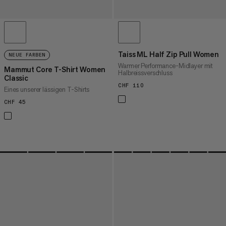
Taiss ML Half Zip Pull Women
NEUE FARBEN
Warmer Performance-Midlayer mit
Mammut Core T-Shirt Women
Halbreissverschluss
Classic
CHF 110
CHF 110
Eines unserer lässigen T-Shirts
CHF 45
CHF 45