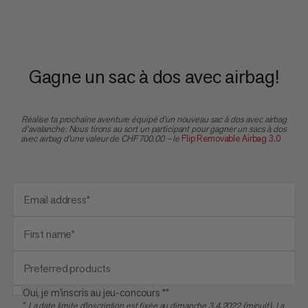
Gagne un sac à dos avec airbag!
Réalise ta prochaine aventure équipé d'un nouveau sac à dos avec airbag
d’avalanche: Nous tirons au sort un participant pour gagner un sacs à dos
avec airbag d'une valeur de CHF 700.00 – le
Flip Removable Airbag 3.0
Email address*
First name*
Preferred products
Oui, je m'inscris au jeu-concours **
*
La date limite d'inscription est fixée au dimanche 3.4.2022 (minuit). La