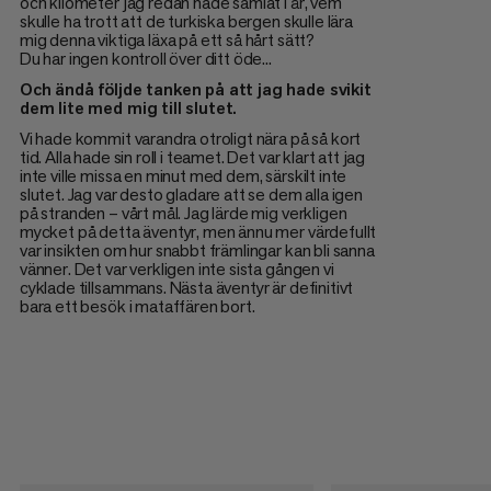
och kilometer jag redan hade samlat i år, vem
skulle ha trott att de turkiska bergen skulle lära
mig denna viktiga läxa på ett så hårt sätt?
Du har ingen kontroll över ditt öde...
Och ändå följde tanken på att jag hade svikit
dem lite med mig till slutet.
Vi hade kommit varandra otroligt nära på så kort
tid. Alla hade sin roll i teamet. Det var klart att jag
inte ville missa en minut med dem, särskilt inte
slutet. Jag var desto gladare att se dem alla igen
på stranden – vårt mål. Jag lärde mig verkligen
mycket på detta äventyr, men ännu mer värdefullt
var insikten om hur snabbt främlingar kan bli sanna
vänner. Det var verkligen inte sista gången vi
cyklade tillsammans. Nästa äventyr är definitivt
bara ett besök i mataffären bort.