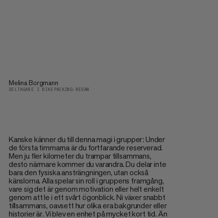
Melina Borgmann
DELTAGARE I BIKEPACKING-RESAN
Kanske känner du till denna magi i grupper: Under
de första timmarna är du fortfarande reserverad.
Men ju fler kilometer du trampar tillsammans,
desto närmare kommer du varandra. Du delar inte
bara den fysiska ansträngningen, utan också
känslorna. Alla spelar sin roll i gruppens framgång,
vare sig det är genom motivation eller helt enkelt
genom att le i ett svårt ögonblick. Ni växer snabbt
tillsammans, oavsett hur olika era bakgrunder eller
historier är. Vi blev en enhet på mycket kort tid. Än