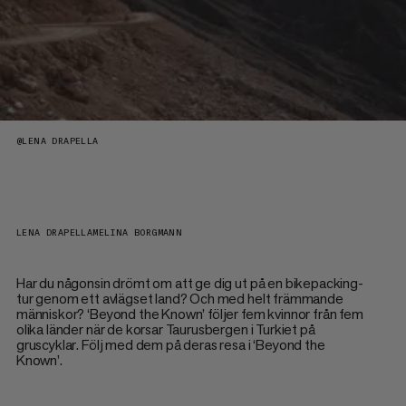
@
LENA DRAPELLA
LENA DRAPELLA
MELINA BORGMANN
Har du någonsin drömt om att ge dig ut på en bikepacking-
tur genom ett avlägset land? Och med helt främmande
människor? ‘Beyond the Known’ följer fem kvinnor från fem
olika länder när de korsar Taurusbergen i Turkiet på
gruscyklar. Följ med dem på deras resa i ‘Beyond the
Known’.