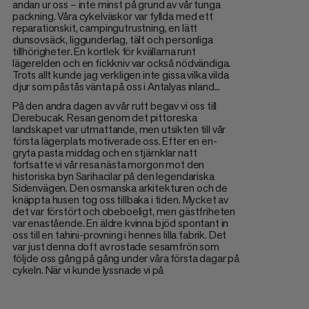
andan ur oss – inte minst på grund av vår tunga
packning. Våra cykelväskor var fyllda med ett
reparationskit, campingutrustning, en lätt
dunsovsäck, liggunderlag, tält och personliga
tillhörigheter. En kortlek för kvällarna runt
lägerelden och en fickkniv var också nödvändiga.
Trots allt kunde jag verkligen inte gissa vilka vilda
djur som påstås vänta på oss i Antalyas inland...
På den andra dagen av vår rutt begav vi oss till
Derebucak. Resan genom det pittoreska
landskapet var utmattande, men utsikten till vår
första lägerplats motiverade oss. Efter en en-
gryta pasta middag och en stjärnklar natt
fortsatte vi vår resa nästa morgon mot den
historiska byn Sarihacilar på den legendariska
Sidenvägen. Den osmanska arkitekturen och de
knäppta husen tog oss tillbaka i tiden. Mycket av
det var förstört och obeboeligt, men gästfriheten
var enastående. En äldre kvinna bjöd spontant in
oss till en tahini-provning i hennes lilla fabrik. Det
var just denna doft av rostade sesamfrön som
följde oss gång på gång under våra första dagar på
cykeln. När vi kunde lyssnade vi på