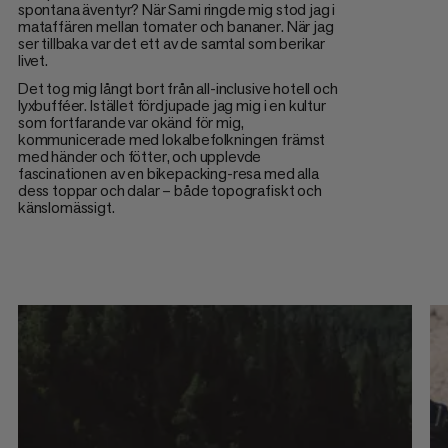
spontana äventyr? När Sami ringde mig stod jag i
mataffären mellan tomater och bananer. När jag
ser tillbaka var det ett av de samtal som berikar
livet.
Det tog mig långt bort från all-inclusive hotell och
lyxbufféer. Istället fördjupade jag mig i en kultur
som fortfarande var okänd för mig,
kommunicerade med lokalbefolkningen främst
med händer och fötter, och upplevde
fascinationen av en bikepacking-resa med alla
dess toppar och dalar – både topografiskt och
känslomässigt.