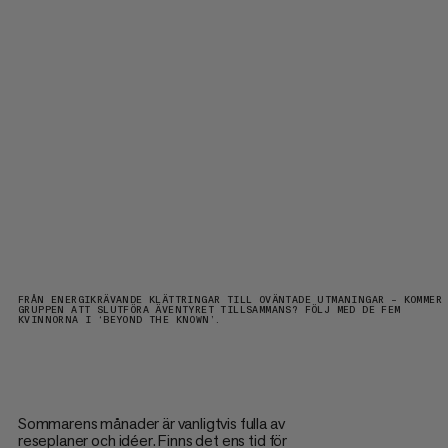
FRÅN ENERGIKRÄVANDE KLÄTTRINGAR TILL OVÄNTADE UTMANINGAR – KOMMER
GRUPPEN ATT SLUTFÖRA ÄVENTYRET TILLSAMMANS? FÖLJ MED DE FEM
KVINNORNA I ‘BEYOND THE KNOWN’.
Sommarens månader är vanligtvis fulla av
reseplaner och idéer. Finns det ens tid för