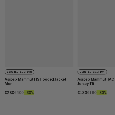
LIMITED EDITION
LIMITED EDITION
Assos x Mammut HS Hooded Jacket
Assos x Mammut TAC
Men
Jersey T5
€280
€280
€400
€400
–30%
30%
€133
€133
€190
€190
–30%
30%