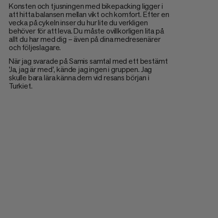
Konsten och tjusningen med bikepacking ligger i
att hitta balansen mellan vikt och komfort. Efter en
vecka på cykeln inser du hur lite du verkligen
behöver för att leva. Du måste ovillkorligen lita på
allt du har med dig – även på dina medresenärer
och följeslagare.
När jag svarade på Samis samtal med ett bestämt
'Ja, jag är med', kände jag ingen i gruppen. Jag
skulle bara lära känna dem vid resans början i
Turkiet.