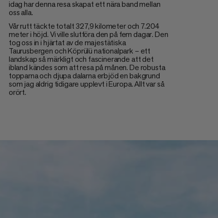
idag har denna resa skapat ett nära band mellan
oss alla.
Vår rutt täckte totalt 327,9 kilometer och 7.204
meter i höjd. Vi ville slutföra den på fem dagar. Den
tog oss in i hjärtat av de majestätiska
Taurusbergen och Köprülü nationalpark – ett
landskap så märkligt och fascinerande att det
ibland kändes som att resa på månen. De robusta
topparna och djupa dalarna erbjöd en bakgrund
som jag aldrig tidigare upplevt i Europa. Allt var så
orört.