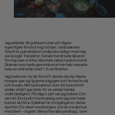
Jag anlände till sjukhuset utan att någon
egentligen förstod mig i början. I ambulansen
försökte sjukvårdaren småprata vänligt med mig
via Google Translator. Senare berättade läkaren
för mig utan ord hur nära hela saken hade kommit.
Skärvan som hade genomborrat min hals missade
bara en vital artär med 1-2 centimeter.
Jag hade mer tur än förnuft i denna olycka. Nästa
morgon gav sig tjejerna iväg igen och fortsatte vår
rutt ensam. Min tacksamhet över att ha kommit
undan så lätt gav plats för en annan känsla:
ofullständighet. På något sätt var jag ledsen. Det
var min första idrottsutmaning som jag inte hade
kunnat slutföra. Självklart är motgångar en del av
sporten. Du växer med bergen, och du misslyckas
med dem – logiskt. Men efter alla cykellopp, turer