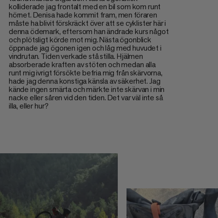
kolliderade jag frontalt med en bil som kom runt
hörnet. Denisa hade kommit fram, men föraren
måste ha blivit förskräckt över att se cyklister här i
denna ödemark, eftersom han ändrade kurs något
och plötsligt körde mot mig. Nästa ögonblick
öppnade jag ögonen igen och låg med huvudet i
vindrutan. Tiden verkade stå stilla. Hjälmen
absorberade kraften av stöten och medan alla
runt mig ivrigt försökte befria mig från skärvorna,
hade jag denna konstiga känsla av säkerhet. Jag
kände ingen smärta och märkte inte skärvan i min
nacke eller såren vid den tiden. Det var väl inte så
illa, eller hur?