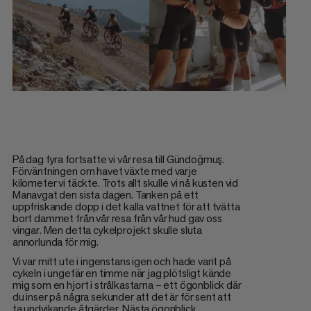
På dag fyra fortsatte vi vår resa till Gündoğmuş.
Förväntningen om havet växte med varje
kilometer vi täckte. Trots allt skulle vi nå kusten vid
Manavgat den sista dagen. Tanken på ett
uppfriskande dopp i det kalla vattnet för att tvätta
bort dammet från vår resa från vår hud gav oss
vingar. Men detta cykelprojekt skulle sluta
annorlunda för mig.
Vi var mitt ute i ingenstans igen och hade varit på
cykeln i ungefär en timme när jag plötsligt kände
mig som en hjort i strålkastarna – ett ögonblick där
du inser på några sekunder att det är för sent att
ta undvikande åtgärder. Nästa ögonblick