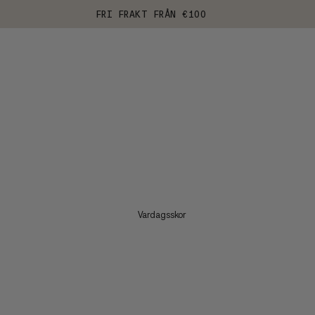
FRI FRAKT FRÅN €100
Vardagsskor