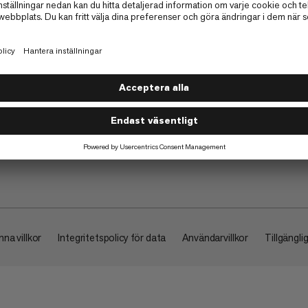
Om
na villkor
Integritetspolicy för data
Användarvillkor
Tillgängli