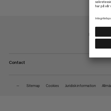
Butik
Contact
—
Sitemap
Cookies
Juridisk information
Allmän