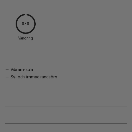
6/6
Vandring
Vibram-sula
Sy- och limmad randsöm