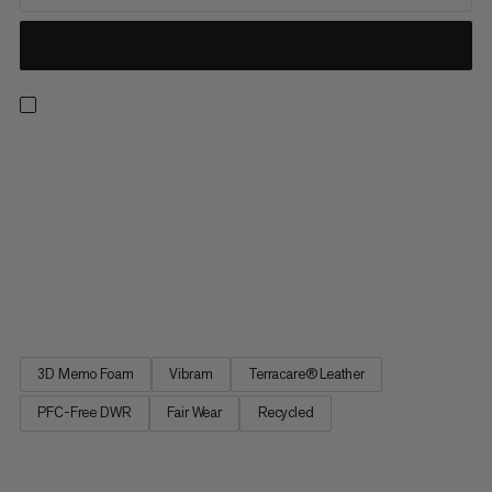
Ett lätt och robust vandringskänga tillverkad av
högkvalitetsmaterial. Perfekt för vandring genom skogar, över
ängar och utforska mer lättländig bergsterräng. Den nya och
förbättrade versionen av vår bästsäljare har en flexibel och
greppvänlig Vibram-sula för säker vandring. Skön 3D Memo
Foam runt ankeln och sulan ger överlägsen komfort och
stötdämpning. Premiumkvalitet terracare® nubuck läder ger
Mercury IV Mid LTH fasthet och hållbarhet.
3D Memo Foam
Vibram
Terracare® Leather
PFC-Free DWR
Fair Wear
Recycled