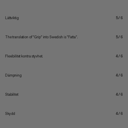
Lättviktig
5/6
The translation of "Grip" into Swedish is "Fatta".
5/6
Flexibilitet kontra styvhet.
4/6
Dämpning
4/6
Stabilitet
4/6
Skydd
4/6