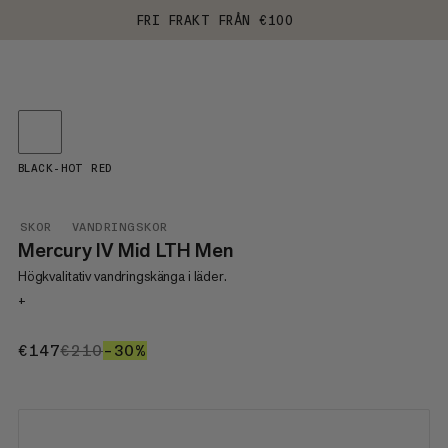
FRI FRAKT FRÅN €100
BLACK-HOT RED
SKOR
VANDRINGSKOR
Mercury IV Mid LTH Men
Högkvalitativ vandringskänga i läder.
+
€147
€147
€210
€210
–30%
30%