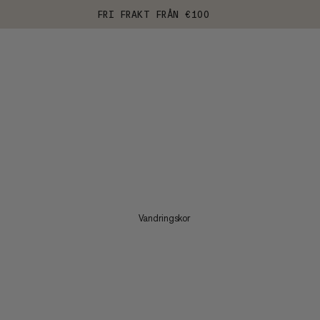
FRI FRAKT FRÅN €100
Vandringskor