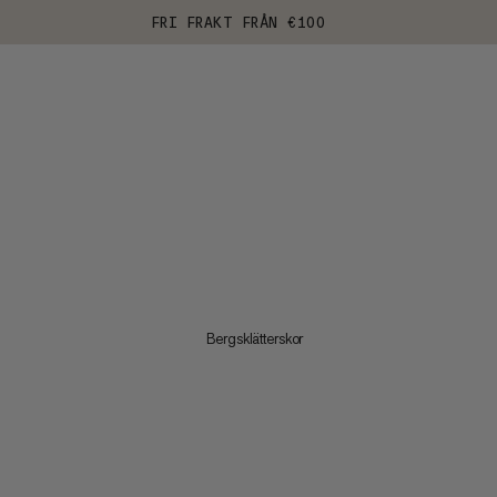
FRI FRAKT FRÅN €100
Bergsklätterskor