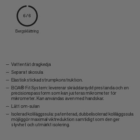
6/6
Bergsklättring
Vattentät dragkedja
Separat skosula
Elastisk stickad strumpkonstruktion.
BOA® Fit System: levererar skräddarsydd prestanda och en
precisionspassform som kan justeras mikrometer för
mikrometer. Kan användas även med handskar.
Lätt om-sulan
Isolerad koliläggssula: patenterad, dubbelisolerad koliläggssula
möjliggör maximal viktreduktion samtidigt som den ger
styvhet och utmärkt isolering.