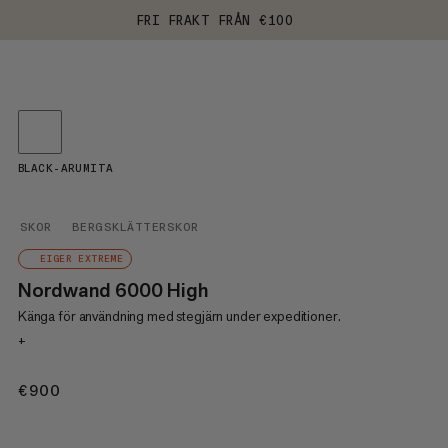
FRI FRAKT FRÅN €100
BLACK-ARUMITA
SKOR
BERGSKLÄTTERSKOR
EIGER EXTREME
Nordwand 6000 High
Känga för användning med stegjärn under expeditioner.
+
€900
€900