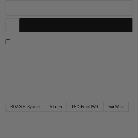
En gaiterboot med avtagbar liner för krävande
höghöjdsbestigning, is- och mixklättring. Den styva Vibram
Litebase sulan imponerar med låg vikt och utmärkt
stötdämpning. Tack vare BOA® Fit-systemet är snabb och
exakt justering möjlig, även med handskar. Denna högalpina
känga är tillverkad med...
BOA® Fit System
Vibram
PFC-Free DWR
Fair Wear