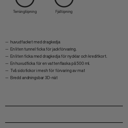
Terränglöpning
Fjällöpning
huvudfacket med dragkedja
En liten tunnel ficka för jackförvaring.
En liten ficka med dragkedja för nycklar och kreditkort.
En huvudficka för en vattenflaska på 500 ml.
Två sidofickor i mesh för förvaring av mat
Bredd andningsbar 3D-nät