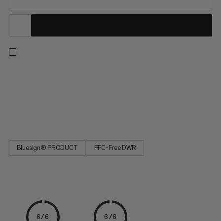
Ett löparbälte för spårlopp för att bära det nödvändiga med
enastående komfort. Utformat med rörelse i åtanke, töjbar
mesh och formad passform säkerställer att bältet förblir
balanserat för en avledningsfri löptur. En 3D mesh bakpanel
förbättrar luftflödet för att hålla dig sval och hjälpa till att...
Bluesign® PRODUCT
PFC-Free DWR
6/6
6/6