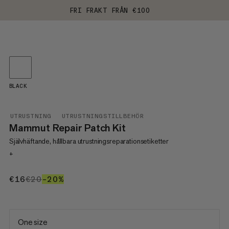
FRI FRAKT FRÅN €100
BLACK
UTRUSTNING
UTRUSTNINGSTILLBEHÖR
Mammut Repair Patch Kit
Självhäftande, hållbara utrustningsreparationsetiketter
+
€16
€16
€20
€20
–20%
20%
One size