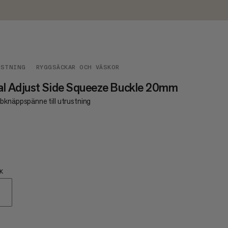
USTNING
RYGGSÄCKAR OCH VÄSKOR
l Adjust Side Squeeze Buckle 20mm
bknäppspänne till utrustning
€3
K