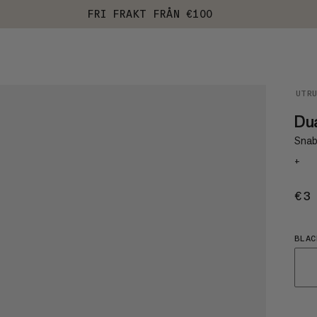
FRI FRAKT FRÅN €100
UTR
Dua
Snab
+
€3
BLAC