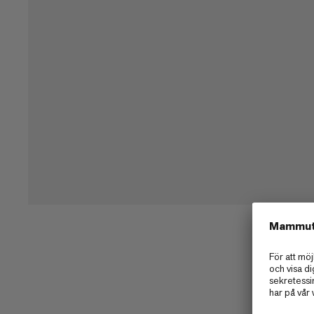
Byt ut snabbknäppet.