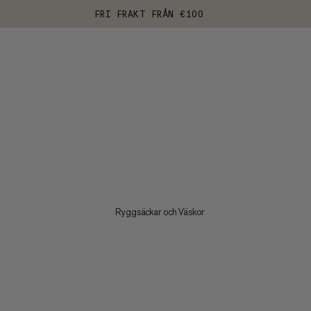
FRI FRAKT FRÅN €100
Ryggsäckar och Väskor