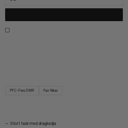
Den enkla midjeväskan, i Mammut-stil. Rena linjer och funktion
förenas i Xeron Classic midjeväska. Denna väska har en stor
blixtlåsförsedd huvudfack, samt extra blixtlåsförsedd ficka och
värdeförvaringsfack nära kroppen. Med en justerbar rem och
tre nya färgvariationer, levererar denna midjeväska
bekvämlighet i en enkel förpackning.
PFC-Free DWR
Fair Wear
Stort fack med dragkedja