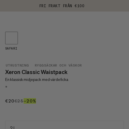
FRI FRAKT FRÅN €100
SAFARI
UTRUSTNING
RYGGSÄCKAR OCH VÄSKOR
Xeron Classic Waistpack
En klassisk midjepack med värdeficka
+
€20
€20
€25
€25
–20%
20%
2 L