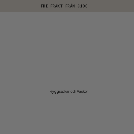
FRI FRAKT FRÅN €100
Ryggsäckar och Väskor