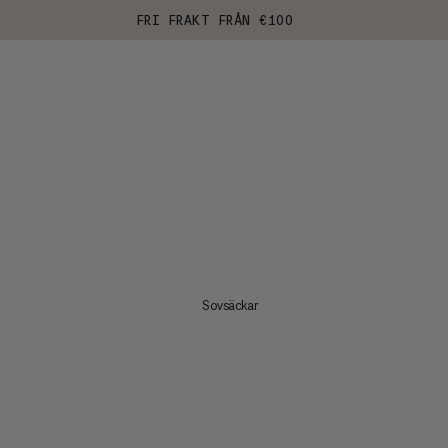
FRI FRAKT FRÅN €100
Sovsäckar