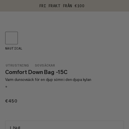
FRI FRAKT FRÅN €100
NAUTICAL
UTRUSTNING
SOVSÄCKAR
Comfort Down Bag -15C
Varm dunsovsäck för en djup sömn i den djupa kylan
+
€450
€450
L Null