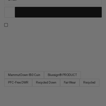
Håll dig varm och mysig under frostiga vinternätter i den
varmaste dunsovsäcken i vår Dream-serie. Perfekt för camping
och avslappnade utomhusäventyr, dess optimalt isolerande
mumiesilhuett har en dragkedjebarriär och utkragande krage
som effektivt försluter värmen. Varmare än förväntat? Ett
snabbt...
Mammut Down 650 Cuin
Bluesign® PRODUCT
PFC-Free DWR
Recycled Down
Fair Wear
Recycled