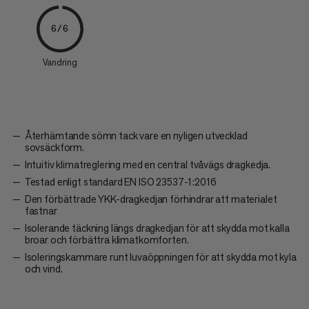
6/6
Vandring
Återhämtande sömn tack vare en nyligen utvecklad
sovsäckform.
Intuitiv klimatreglering med en central tvåvägs dragkedja.
Testad enligt standard EN ISO 23537-1:2016
Den förbättrade YKK-dragkedjan förhindrar att materialet
fastnar
Isolerande täckning längs dragkedjan för att skydda mot kalla
broar och förbättra klimatkomforten.
Isoleringskammare runt luvaöppningen för att skydda mot kyla
och vind.