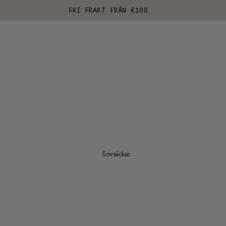
FRI FRAKT FRÅN €100
Sovsäckar