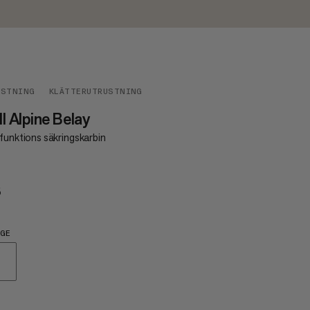
USTNING
KLÄTTERUTRUSTNING
l Alpine Belay
funktions säkringskarbin
5
€25
GE