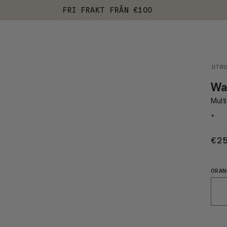
FRI FRAKT FRÅN €100
UTR
Wal
Multi
+
€2
ORAN