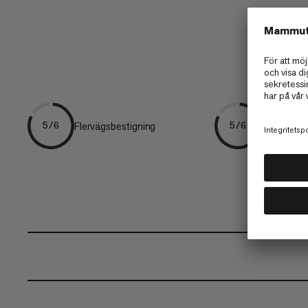
Flervägsbestigning
Alpin klätt
5/6
5/6