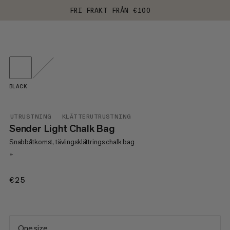
FRI FRAKT FRÅN €100
BLACK
UTRUSTNING
KLÄTTERUTRUSTNING
Sender Light Chalk Bag
Snabbåtkomst, tävlingsklättrings chalk bag
+
€25
€25
One size