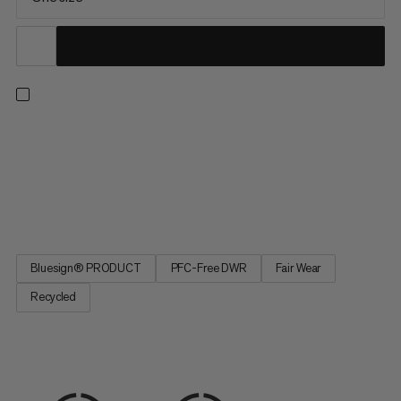
Krita upp snabbt och mer effektivt när du är på väggen. Denna
ultralätta kritpåse designades för OS 2024, med inspel från
Jakob Schubert och Adam Ondra. Den breda, förstärkta
öppningen gör det möjligt för dig att snabbt krita upp när som
helst. Den foderlösa interiören sparar vikt och torkar...
Bluesign® PRODUCT
PFC-Free DWR
Fair Wear
Recycled