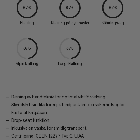
6/6
6/6
6/6
Klättring
Klättring på gymnasiet
Klättringsväg
3/6
3/6
Alpin klättring
Bergsklättring
Delning av bandteknik för optimal viktfördelning.
Skyddslyftsindikatorer på bindpunkter och säkerhetsöglor
Fäste till kritpåsen
Drop-seat funktion
Inklusive en väska för smidig transport.
Certifiering: CE EN 12277 Typ C, UIAA