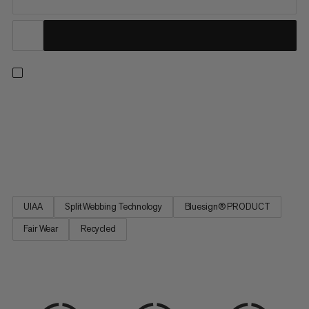
En allroundsele för klättring inomhus eller utomhus, på klippor
eller is, och på enkel- eller flerlängdsturer. Fyra stora styva
utrustningsögglor och en liten mjuk ögla låter dig bära allt du
behöver för de längsta traditionella ruterna. Praktiska
snabbspännen för drop-sätet gör att du kan vara...
UIAA
Split Webbing Technology
Bluesign® PRODUCT
Fair Wear
Recycled