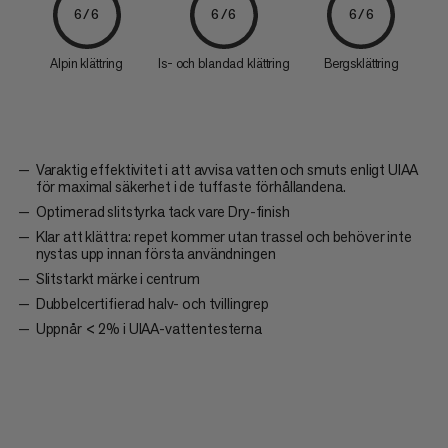
6/6
6/6
6/6
Alpin klättring
Is- och blandad klättring
Bergsklättring
Varaktig effektivitet i att avvisa vatten och smuts enligt UIAA
för maximal säkerhet i de tuffaste förhållandena.
Optimerad slitstyrka tack vare Dry-finish
Klar att klättra: repet kommer utan trassel och behöver inte
nystas upp innan första användningen
Slitstarkt märke i centrum
Dubbelcertifierad halv- och tvillingrep
Uppnår < 2% i UIAA-vattentesterna