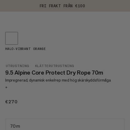
FRI FRAKT FRÅN €100
HALO-VIBRANT ORANGE
UTRUSTNING
KLÄTTERUTRUSTNING
9.5 Alpine Core Protect Dry Rope 70m
Impregnerad, dynamisk enkelrep med hög skärskyddsförmåga
+
€270
€270
70 m