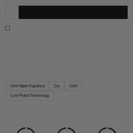
Denna revolutionerande enkeltlina för alpin klättring och
bergsbestigning erbjuder betydligt bättre skärresistens och
uppfyller alla standarder för en dynamisk klätterlina. Med Core
Protect Rope handlar allt om namnet: det finns en extra
aramidskida mellan ytterskidan av polyamid och kärnan för att...
UIAA Water Repellent
Dry
UIAA
Core Protect Technology