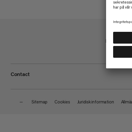
Butik
Contact
—
Sitemap
Cookies
Juridisk information
Allmän