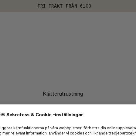
FRI FRAKT FRÅN €100
Klätterutrustning