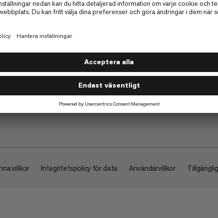
Om
na villkor
Integritetspolicy för data
Användarvillkor
Tillgängli