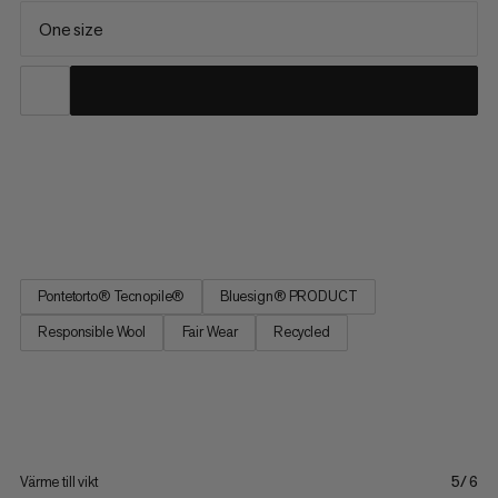
One size
Tweak Beanie - en klassisk finstickad mössa. Mösse ser stilren
ut med en broderad Mammut-logga. Insidan är fodrad med
mysigt fleece.
Pontetorto® Tecnopile®
Bluesign® PRODUCT
Responsible Wool
Fair Wear
Recycled
Värme till vikt
5/6