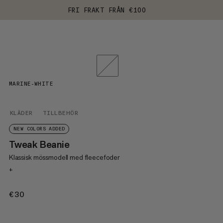
FRI FRAKT FRÅN €100
MARINE-WHITE
KLÄDER
TILLBEHÖR
NEW COLORS ADDED
Tweak Beanie
Klassisk mössmodell med fleecefoder
+
€30
€30