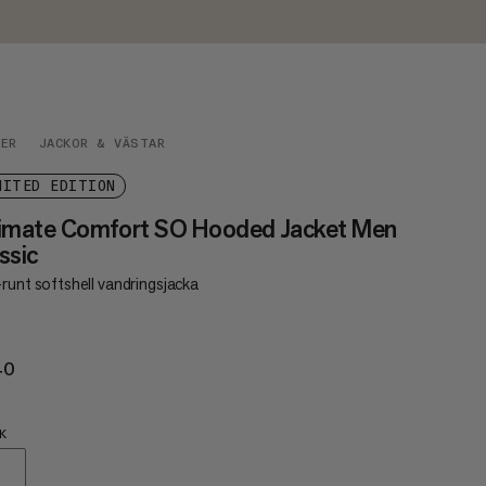
DER
JACKOR & VÄSTAR
MITED EDITION
timate Comfort SO Hooded Jacket Men
ssic
runt softshell vandringsjacka
40
€240
K