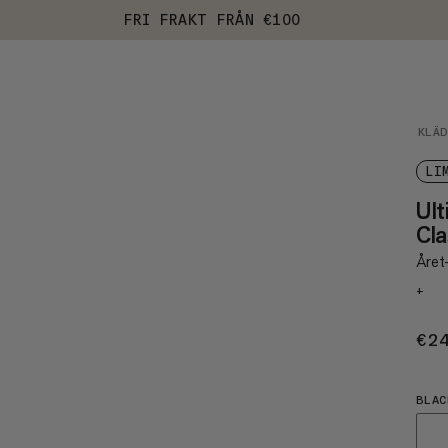
FRI FRAKT FRÅN €100
KLÄ
LI
Ul
Cla
Året-
+
€2
BLAC