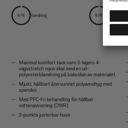
Vandring
Varje dag
6/6
6/6
Maximal komfort tack vare 3-lagers 4-
vägsstretch mjuk skal med en ull-
polyesterblandning på baksidan av materialet.
Mjukt, hållbart återvunnet polyamidtyg med
spandex
Med PFC-fri behandling för hållbar
vattenavvisning (DWR)
2-punkts justerbar huva