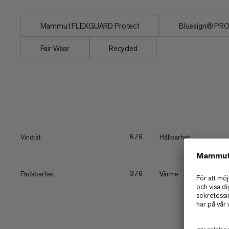
Mammut FLEXGUARD Protect
Bluesign® PR
Fair Wear
Recycled
Vindtät
Hållbarhet
6/6
Packbarhet
Värme
3/6