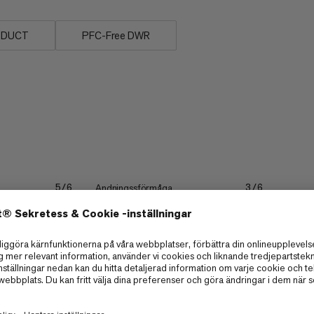
ODUCT
PFC-Free DWR
Andningssförmåga
5/6
3/6
Sträcka
3/6
3/6