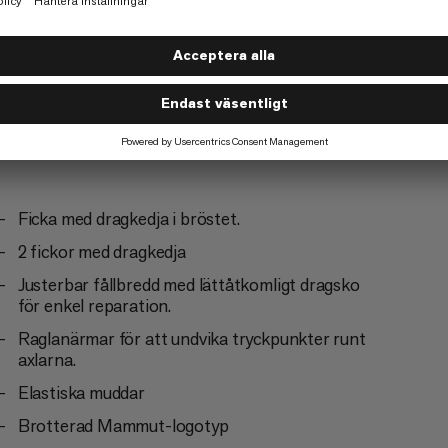
Vandring
5/6
Ficka med dragkedja i bröstet.
2 fickor med dragkedja
Justerbar fållbredd med lättåtkomligt dragsko
för enkel reparation.
Raglanärmar för att undvika tryckpunkter runt
axlarna.
Elastiska muddar
Brotterad Mammut-logotyp