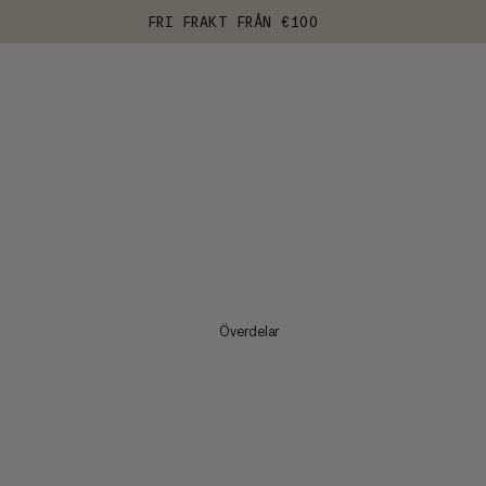
FRI FRAKT FRÅN €100
Överdelar