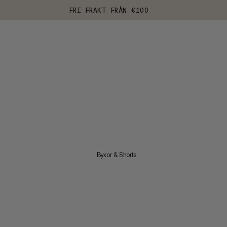
FRI FRAKT FRÅN €100
Byxor & Shorts