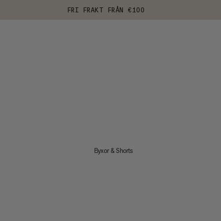
FRI FRAKT FRÅN €100
Byxor & Shorts